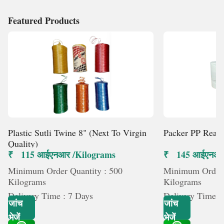
Featured Products
Plastic Sutli Twine 8" (Next To Virgin
Packer PP Reape
Quality)
₹ 115 आईएनआर /Kilograms
₹ 145 आईएनआर
Minimum Order Quantity : 500
Minimum Order 
Kilograms
Kilograms
Delivery Time : 7 Days
Delivery Time :
जांच
जांच
भेजें
भेजें