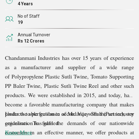
4 Years
No of Staff
19
Annual Turnover
Rs 12 Crores
Chandanmani Industries has over 15 years of experience
as a manufacturer and supplier of a wide range
of
Polypropylene Plastic Sutli Twine,
Tomato Supporting
PP Baler Twine,
Plastic Sutli Twine Reel and other such
products
. We were established in 2015, and today, have
become a favorable manufacturing company that makes
products to perfection in accordance with the set industry
Under the able guidance of Mr. Vijay Shah (Partner), our
guidelines. To fulfil the demands of our nationwide
organization has gained
customers in an effective manner, we offer products at
Know More