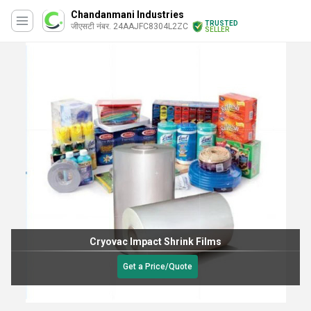
Chandanmani Industries
TRUSTED
जीएसटी नंबर. 24AAJFC8304L2ZC
SELLER
Polyolefin Shrink Film
400 आईएनआर
/
Roll
Get a Price/Quote