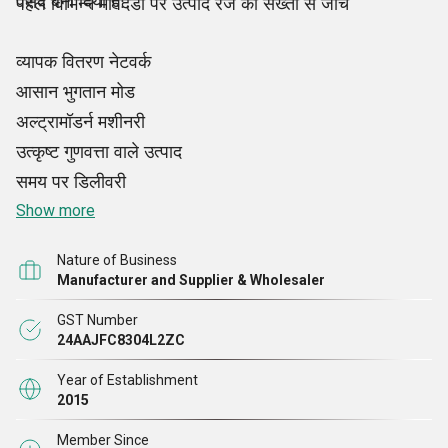
पसंद बना दिया है:
पहले विभिन्न मापदंडों पर उत्पाद रेंज की सख्ती से जांच
व्यापक वितरण नेटवर्क
आसान भुगतान मोड
अल्ट्रामॉडर्न मशीनरी
उत्कृष्ट गुणवत्ता वाले उत्पाद
समय पर डिलीवरी
पारदर्शी व्यापारिक सौदे
Show more
Nature of Business
Manufacturer and Supplier & Wholesaler
GST Number
24AAJFC8304L2ZC
Year of Establishment
2015
Member Since