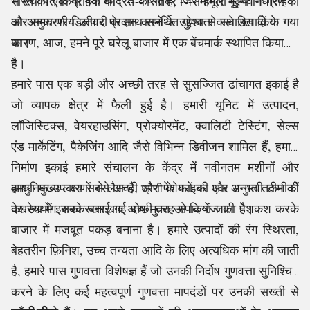
भारत की एक ग्राहक केंद्रित कंपनी हैं, जिसे हमारे मूल्यवान ग्राहकों
से स्थापित किया गया था। ---- सितंबर ---- मामूली मूल्य निर्धारण
को अनुकरणीय उत्पाद प्रदान करने के उद्देश्य से स्थापित किया गया
और समय पर डिलीवरी के साथ समर्थित गुणवत्ता वाले उत्पादों के
था
कारण, आज, हमने पूरे घरेलू बाजार में एक बेंचमार्क स्थापित किया
।
है।
हमारे पास एक बड़ी और अच्छी तरह से सुसज्जित ढांचागत इकाई है
जो व्यापक क्षेत्र में फैली हुई है। हमारी यूनिट में उत्पादन,
लॉजिस्टिक्स, वेयरहाउसिंग, प्रोक्योरमेंट, क्वालिटी टेस्टिंग, सेल्स
एंड मार्केटिंग, पैकेजिंग आदि जैसे विभिन्न डिवीजन शामिल हैं, हमारी
निर्माण इकाई हमारे
संचालन के केंद्र में
नवीनतम मशीनों और
आधुनिक उपकरणों से लैस है, और पेशेवरों की एक अनुभवी टीम की
हमारा मुख्य लक्ष्य सबसे अच्छी
के फाइबर और उन्नत तकनीकों
श्रेणी
देखरेख में
का उपयोग करके बनाई गई दोष-मुक्त उत्पाद रेंज की पेशकश करके
इसका रखरखाव अच्छी तरह से किया जाता है
।
बाजार में मजबूत पकड़
बनाना है। हमारे उत्पादों की रंग स्थिरता,
बेहतरीन फ़िनिश, उच्च तन्यता आदि के लिए अत्यधिक मांग की जाती
है, हमारे पास गुणवत्ता विशेषज्ञ हैं जो उनकी निर्दोष गुणवत्ता सुनिश्चित
करने के लिए कई महत्वपूर्ण गुणवत्ता मापदंडों पर उनकी सख्ती से