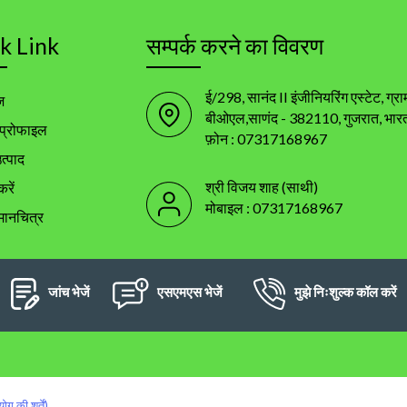
k Link
सम्पर्क करने का विवरण
ई/298, सानंद II इंजीनियरिंग एस्टेट, ग्र
ज
बीओएल,साणंद - 382110, गुजरात, भार
 प्रोफाइल
फ़ोन :
07317168967
उत्पाद
श्री विजय शाह
(
साथी
)
करें
मोबाइल :
07317168967
मानचित्र
जांच भेजें
एसएमएस भेजें
मुझे निःशुल्क कॉल करें
ोग की शर्तें)