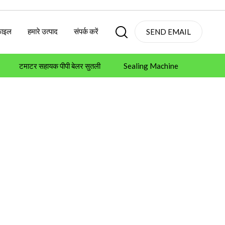
फाइल
हमारे उत्पाद
संपर्क करें
SEND EMAIL
टमाटर सहायक पीपी बेलर सुतली
Sealing Machine
se Machines
Packaging Product Stocks
 & Sealants
Adhesives & Sealants