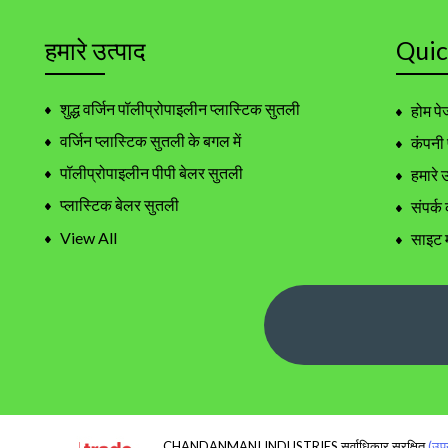
हमारे उत्पाद
Quic
शुद्ध वर्जिन पॉलीप्रोपाइलीन प्लास्टिक सुतली
होम पे
वर्जिन प्लास्टिक सुतली के बगल में
कंपनी
पॉलीप्रोपाइलीन पीपी बेलर सुतली
हमारे 
प्लास्टिक बेलर सुतली
संपर्क 
टमाटर सहायक पीपी बेलर सुतली
View All
साइट 
Sealing Machine
Packaging Films
Strapping Machines
Packaging Films
Binding Machines
Special Purpose Machines
CHANDANMANI INDUSTRIES सर्वाधिकार सुरक्षित.
(उपय