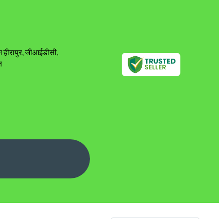
ाम हीरापुर, जीआईडीसी,
त