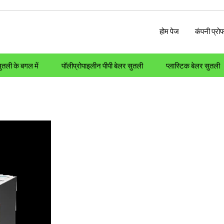
होम पेज
कंपनी प्रो
सुतली के बगल में
पॉलीप्रोपाइलीन पीपी बेलर सुतली
प्लास्टिक बेलर सुतली
Packaging Films
Binding Machines
Special Purpo
wines & Webbings
Special Purpose Machines
Adhesives